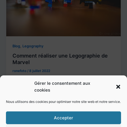
,
Blog
Legography
Comment réaliser une Legographie de
Marvel
ronefoto
/
8 juillet 2022
Comment réaliser une photo de Legographie.
Gérer le consentement aux
Retrouvez l’ensemble des étapes générales pour
cookies
réaliser cette photo.
Nous utilisons des cookies pour optimiser notre site web et notre service.
Accepter