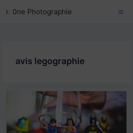
Aller
r. 0ne Photographie
au
contenu
avis legographie