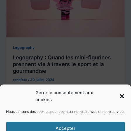
Legography
Legography : Quand les mini-figurines
prennent vie à travers le sport et la
gourmandise
ronefoto
/
30 juillet 2024
La legography est un art fascinant qui consiste à
Gérer le consentement aux
créer des mises en scène captivantes avec des
cookies
figurines et des […]
Nous utilisons des cookies pour optimiser notre site web et notre service.
Accepter