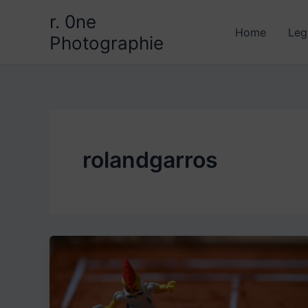
Aller
r. 0ne
au
Home
Leg
Photographie
contenu
rolandgarros