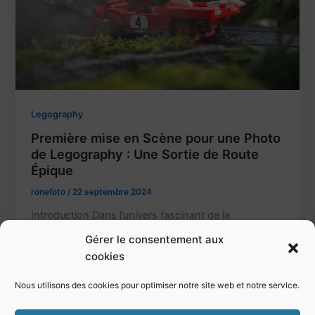
Legography
Première mise en Scène pour une Photo
de Legography : Une Sortie de Route
Épique
ronefoto
/
22 septembre 2024
Introduction Dans l’univers fascinant de la
Legography, la créativité et l’imagination jouent un
Gérer le consentement aux
rôle clé pour capturer des moments époustouflants.
cookies
[…]
Nous utilisons des cookies pour optimiser notre site web et notre service.