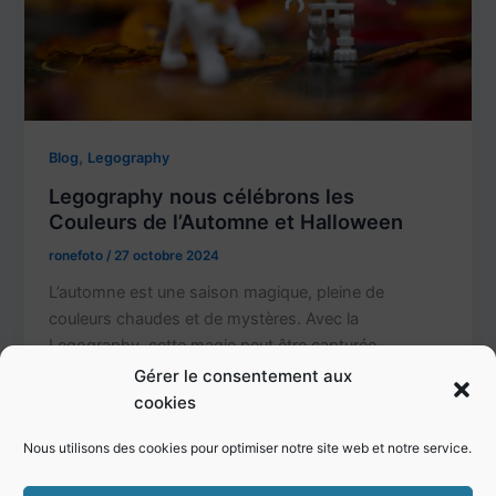
,
Blog
Legography
Legography nous célébrons les
Couleurs de l’Automne et Halloween
ronefoto
/
27 octobre 2024
L’automne est une saison magique, pleine de
couleurs chaudes et de mystères. Avec la
Legography, cette magie peut être capturée
Gérer le consentement aux
cookies
Nous utilisons des cookies pour optimiser notre site web et notre service.
1
2
…
5
Suivant
→