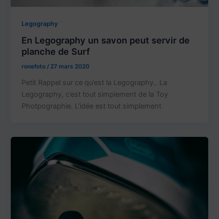
Legography
En Legography un savon peut servir de
planche de Surf
ronefoto
/
27 mars 2020
Petit Rappel sur ce qu’est la Legography.. La
Legography, c’est tout simplement de la Toy
Photpographie. L’idée est tout simplement