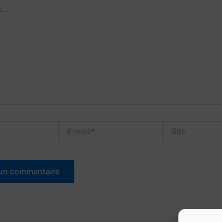
E-
Site
mail*