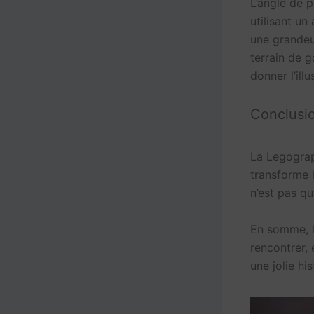
L’angle de p
utilisant un
une grandeu
terrain de g
donner l’il
Conclusio
La Legograp
transforme 
n’est pas qu
En somme, 
rencontrer, 
une jolie his