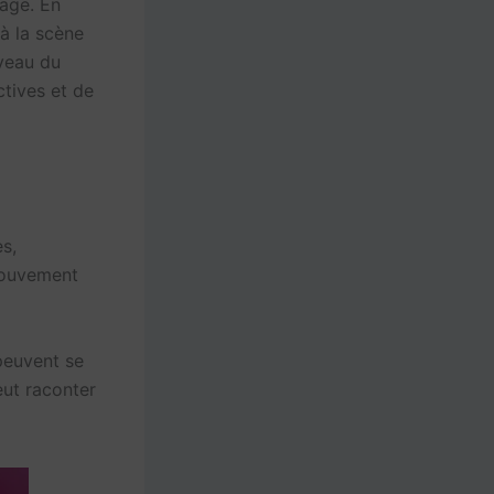
mage. En
 à la scène
iveau du
ctives et de
s,
 mouvement
peuvent se
eut raconter