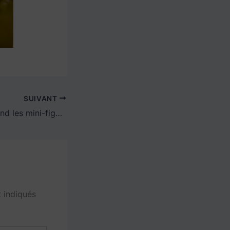
SUIVANT
Legography : Quand les mini-figurines prennent vie à travers le sport et la gourmandise
 indiqués