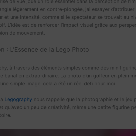
rise de vue joue un rôle essentiel dans la perception de l’i
 angle légèrement en contre-plongée, jai essayer d’attribuer
r et une intensité, comme si le spectateur se trouvait au n
olf. L’idée est de renforcer l’impact visuel grâce aux perspe
lusion de mouvement.
n : L’Essence de la Lego Photo
hy, à travers des éléments simples comme des minifigurine
le banal en extraordinaire. La photo d’un golfeur en plein
’une simple image, cela a été un réel défi pour moi.
la
Legography
nous rappelle que la photographie et le jeu 
et qu’avec un peu de créativité, même une petite figurine p
toire.