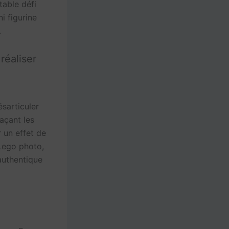
table défi
i figurine
.
réaliser
désarticuler
açant les
r un effet de
 Lego photo,
authentique