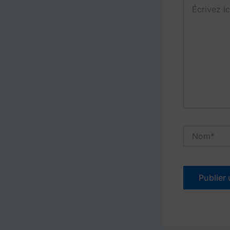
Écrivez
ici…
Nom*