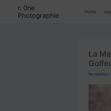
Aller
r. 0ne
au
Home
Leg
Photographie
contenu
La Ma
Golfe
Par
ronefoto
/