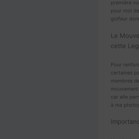
première vue
pour moi de 
golfeur don
Le Mouvem
cette Le
Pour renfor
certaines pa
membres de l
mouvement d
car elle pe
à ma photog
Importanc