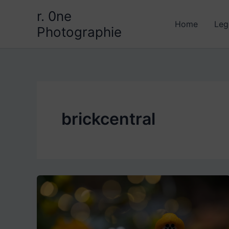
Aller
r. 0ne
au
Home
Leg
Photographie
contenu
brickcentral