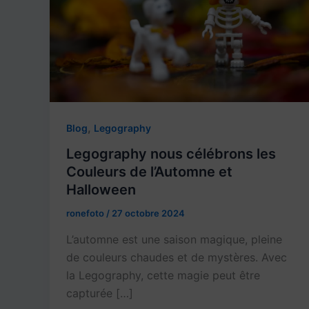
,
Blog
Legography
Legography nous célébrons les
Couleurs de l’Automne et
Halloween
ronefoto
/
27 octobre 2024
L’automne est une saison magique, pleine
de couleurs chaudes et de mystères. Avec
la Legography, cette magie peut être
capturée […]