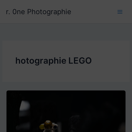
Aller
r. 0ne Photographie
au
contenu
hotographie LEGO