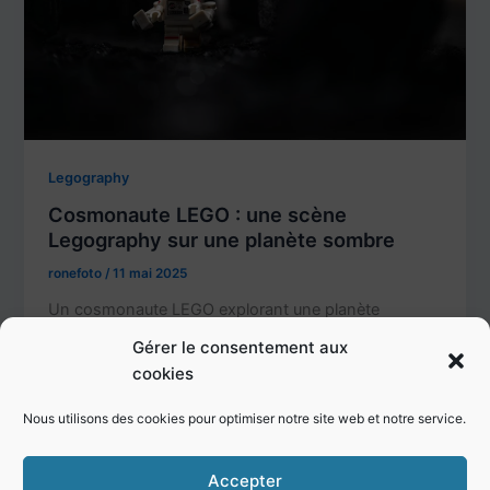
Legography
Cosmonaute LEGO : une scène
Legography sur une planète sombre
ronefoto
/
11 mai 2025
Un cosmonaute LEGO explorant une planète
sombre, dont le décor de Legography est
Gérer le consentement aux
composé… de charbon de bois. Comment réaliser
cookies
une scène […]
Nous utilisons des cookies pour optimiser notre site web et notre service.
Accepter