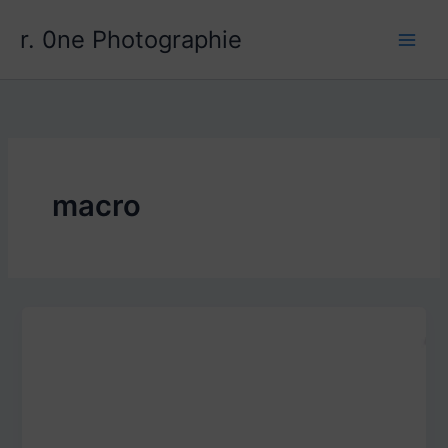
Aller
r. 0ne Photographie
au
contenu
macro