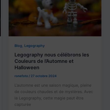
,
Blog
Legography
Legography nous célébrons les
Couleurs de l’Automne et
Halloween
ronefoto
/
27 octobre 2024
L’automne est une saison magique, pleine
de couleurs chaudes et de mystères. Avec
la Legography, cette magie peut être
capturée