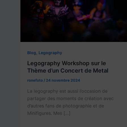
,
Blog
Legography
Legography Workshop sur le
Thème d’un Concert de Metal
ronefoto
/
24 novembre 2024
La legography est aussi l’occasion de
partager des moments de création avec
d’autres fans de photographie et de
Minifigures. Mes […]