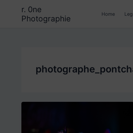
Aller
r. 0ne
au
Home
Leg
Photographie
contenu
photographe_pontch