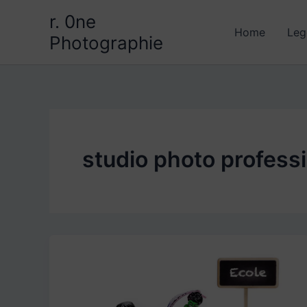
Aller
r. 0ne
au
Home
Leg
Photographie
contenu
studio photo profess