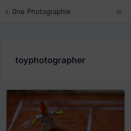
Aller
r. 0ne Photographie
au
contenu
toyphotographer