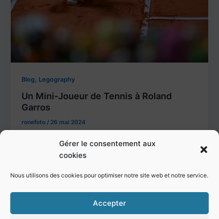
,
Blog
Legography
Un Mini-Joueur de Tennis à Roland
Garros
ronefoto
/
26 mai 2024
Roland Garros est une occasion de faire une
Gérer le consentement aux
Legography À l’occasion de Roland Garros, le
cookies
prestigieux tournoi de tennis qui […]
Nous utilisons des cookies pour optimiser notre site web et notre service.
Accepter