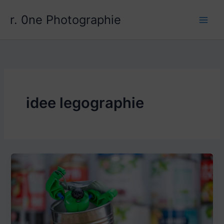
Aller
r. 0ne Photographie
au
contenu
idee legographie