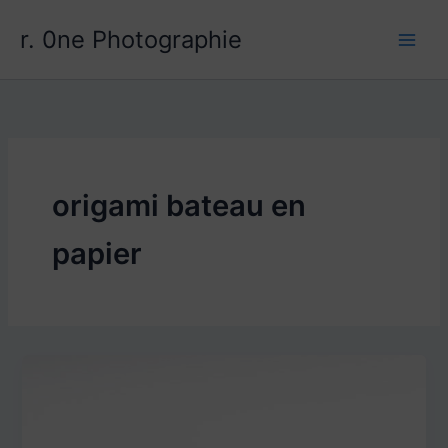
Aller
r. 0ne Photographie
au
contenu
origami bateau en
papier