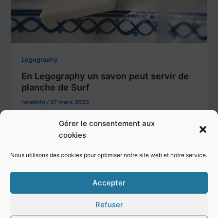
Legography
En Legography un savon peut servir de
planche de Surf
ronefoto
/
27 mars 2020
Petit Rappel sur ce qu’est la Legography.. La
Gérer le consentement aux
Legography, c’est tout simplement de la Toy
cookies
Photpographie. L’idée est tout simplement
Nous utilisons des cookies pour optimiser notre site web et notre service.
Accepter
Refuser
Copyright © 2026 r. 0ne Photographie | Propulsé par
Thème