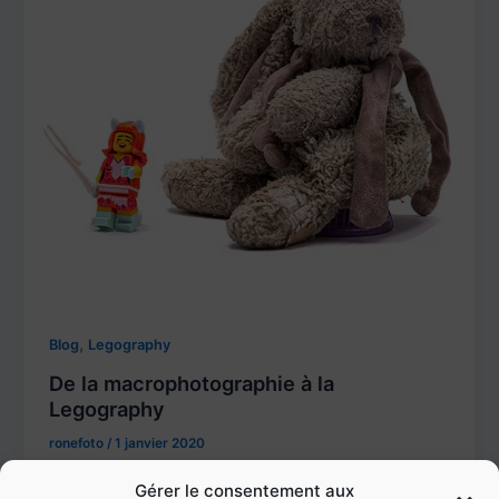
,
Blog
Legography
De la macrophotographie à la
Legography
ronefoto
/
1 janvier 2020
La macrophotographie Après avoir exploré plusieurs
Gérer le consentement aux