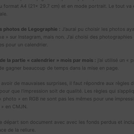
u format A4 (21x 29.7 cm) et en mode portrait. Le tout va ê
ale.
s photos de Legographie :
J’aurai pu choisir les photos ayan
ike » sur Instagram, mais non. J’ai choisi des photographie
es pour un calendrier.
de la partie « calendrier » mois par mois :
j’ai utilisé un « 
de gagner beaucoup de temps dans la mise en page.
 avoir de mauvaises surprises, il faut répondre aux règles 
our que l’impression soit de qualité. Les règles qui s’appl
« photo » en RGB ne sont pas les mêmes pour une impress
r » en CMJN.
le départ son document avec avec les fonds perdus et inclu
ce de la reliure.