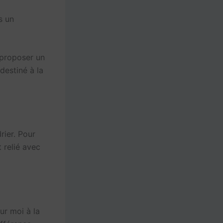
s un
 proposer un
destiné à la
rier. Pour
 relié avec
ur moi à la