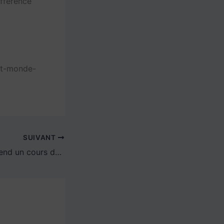
ifférence
it-monde-
SUIVANT
Quand Batman prend un cours de danse