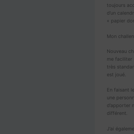
toujours acc
d’un calendr
« papier don
Mon challen
Nouveau cha
me faciliter
très standa
est joué.
En faisant l
une personne
d’apporter 
différent.
J’ai égaleme