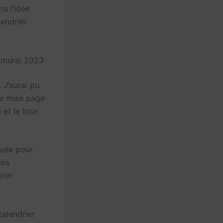
nu l’idée
lendrier
r mural 2023
 J’aurai pu
une mise page
 et le tour
iquée pour
mis
rier
calendrier