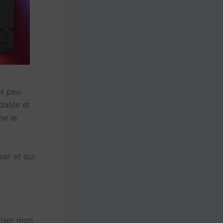
et peu
rdable et
ne le
ser et qui
aliser mon