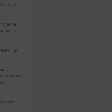
tre relié
t fait le
s pouvant
preset » qui
des
ique pour une
ion
re dans la