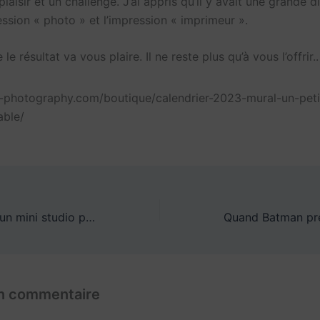
 plaisir et un challenge. J’ai appris qu’il y avait une grande d
ession « photo » et l’impression « imprimeur ».
le résultat va vous plaire. Il ne reste plus qu’à vous l’offrir..
e-photography.com/boutique/calendrier-2023-mural-un-pet
able/
Pourquoi utiliser un mini studio photo portable pour réaliser des photographies de Legography
un commentaire