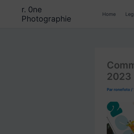
Aller
r. 0ne
au
Home
Leg
Photographie
contenu
Comme
2023
Par
ronefoto
/