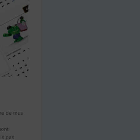
une de mes
sont
is pas