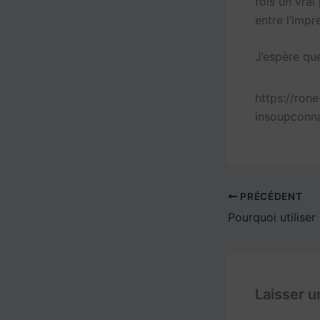
fois un vrai
entre l’impr
J’espère que 
https://ron
insoupconn
PRÉCÉDENT
Laisser 