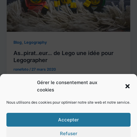
,
Blog
Legography
As..pirat..eur… de Lego une idée pour
Legographer
ronefoto
/
27 mars 2020
L’aspirateur est un grand Fléau pour les Lego mais
Gérer le consentement aux
pas pour un Legographer … C’est un fait avéré. Tous
cookies
les
Nous utilisons des cookies pour optimiser notre site web et notre service.
Accepter
Refuser