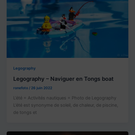
Legography
Legography – Naviguer en Tongs boat
ronefoto
/
26 juin 2022
L’été = Activités nautiques = Photo de Legography
L’été est synonyme de soleil, de chaleur, de piscine,
de tongs et