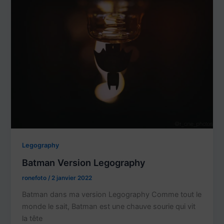
Legography
Batman Version Legography
ronefoto
/
2 janvier 2022
Batman dans ma version Legography Comme tout le
monde le sait, Batman est une chauve sourie qui vit
la tête